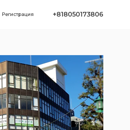
+818050173806
Регистрация