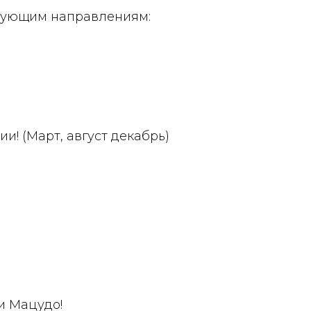
едующим направлениям:
и! (Март, август декабрь)
и Мацудо!