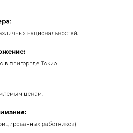
ра:
различных национальностей.
ожение:
 в пригороде Токио.
емлемым ценам.
нимание:
ифицированных работников)